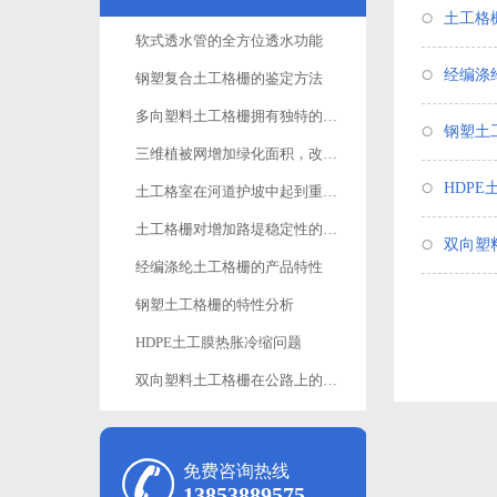
土工格
软式透水管的全方位透水功能
经编涤
钢塑复合土工格栅的鉴定方法
多向塑料土工格栅拥有独特的性能与功效
钢塑土
三维植被网增加绿化面积，改善生态环境
HDP
土工格室在河道护坡中起到重要作用
土工格栅对增加路堤稳定性的作用
双向塑
经编涤纶土工格栅的产品特性
钢塑土工格栅的特性分析
HDPE土工膜热胀冷缩问题
双向塑料土工格栅在公路上的应用
免费咨询热线
13853889575