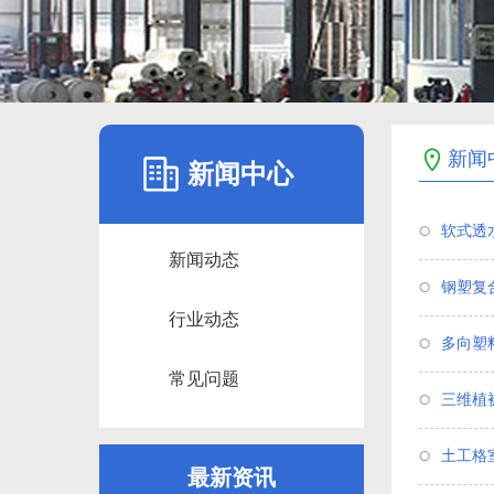
新闻
新闻中心
软式透
新闻动态
钢塑复
行业动态
多向塑
常见问题
三维植
土工格
最新资讯